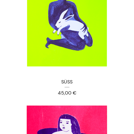
SÜSS
45,00
€